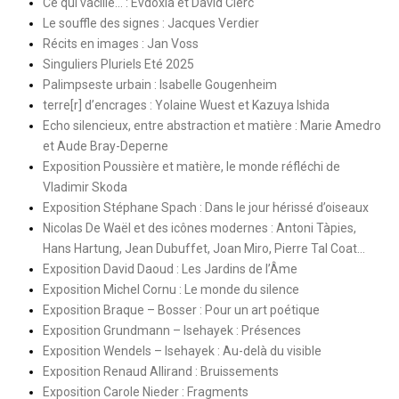
Ce qui vacille… : Evdoxia et David Clerc
Le souffle des signes : Jacques Verdier
Récits en images : Jan Voss
Singuliers Pluriels Eté 2025
Palimpseste urbain : Isabelle Gougenheim
terre[r] d’encrages : Yolaine Wuest et Kazuya Ishida
Echo silencieux, entre abstraction et matière : Marie Amedro
et Aude Bray-Deperne
Exposition Poussière et matière, le monde réfléchi de
Vladimir Skoda
Exposition Stéphane Spach : Dans le jour hérissé d’oiseaux
Nicolas De Waël et des icônes modernes : Antoni Tàpies,
Hans Hartung, Jean Dubuffet, Joan Miro, Pierre Tal Coat…
Exposition David Daoud : Les Jardins de l’Âme
Exposition Michel Cornu : Le monde du silence
Exposition Braque – Bosser : Pour un art poétique
Exposition Grundmann – Isehayek : Présences
Exposition Wendels – Isehayek : Au-delà du visible
Exposition Renaud Allirand : Bruissements
Exposition Carole Nieder : Fragments