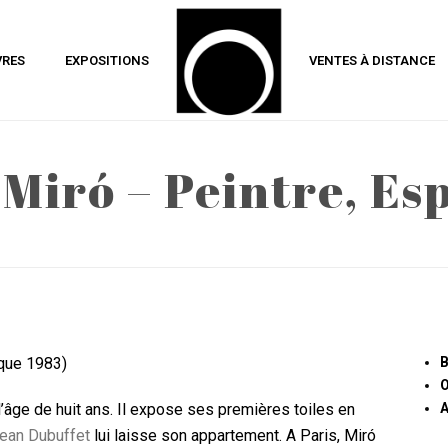
VRES
EXPOSITIONS
VENTES À DISTANCE
 Miró – Peintre, Es
que 1983)
B
O
l’âge de huit ans. Il expose ses premières toiles en
A
ean Dubuffet
lui laisse son appartement. A Paris, Miró