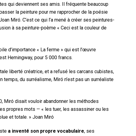
ètes qui deviennent ses amis. Il fréquente beaucoup
épasser la peinture pour me rapprocher de la poésie
Joan Miró. C’est ce qui l’a mené à créer ses peintures-
llusion à sa peinture-poème « Ceci est la couleur de
toile d’importance « La ferme » qui est l’œuvre
Ernest Hemingway, pour 5 000 francs.
ale liberté créatrice, et a refusé les carcans cubistes,
 un temps, du surréalisme, Miró n’est pas un surréaliste
 Miró disait vouloir abandonner les méthodes
es propres mots — « les tuer, les assassiner ou les
olue et totale. » Joan Miró
iste
a inventé son propre vocabulaire
, ses