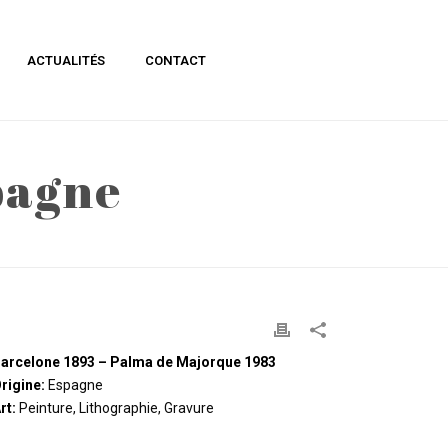
ACTUALITÉS
CONTACT
pagne
ACCUEIL
»
JOAN MIRÓ – PEINTRE, ESPAGNE
arcelone 1893 – Palma de Majorque 1983
rigine:
Espagne
rt:
Peinture, Lithographie, Gravure