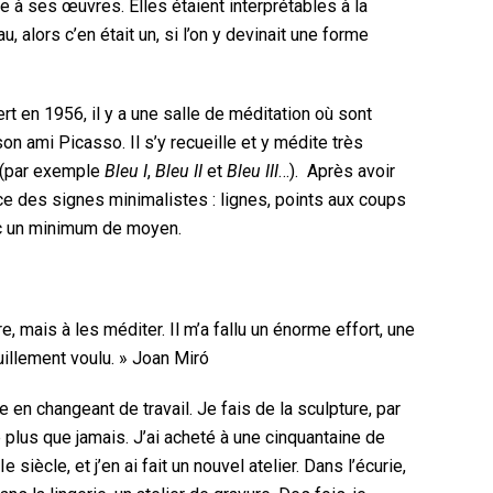
e à ses œuvres. Elles étaient interprétables à la
u, alors c’en était un, si l’on y devinait une forme
rt en 1956, il y a une salle de méditation où sont
n ami Picasso. Il s’y recueille et y médite très
x (par exemple
Bleu I
,
Bleu II
et
Bleu III
…). Après avoir
ce des signes minimalistes : lignes, points aux coups
ec un minimum de moyen.
, mais à les méditer. Il m’a fallu un énorme effort, une
uillement voulu. » Joan Miró
e en changeant de travail. Je fais de la sculpture, par
e plus que jamais. J’ai acheté à une cinquantaine de
ècle, et j’en ai fait un nouvel atelier. Dans l’écurie,