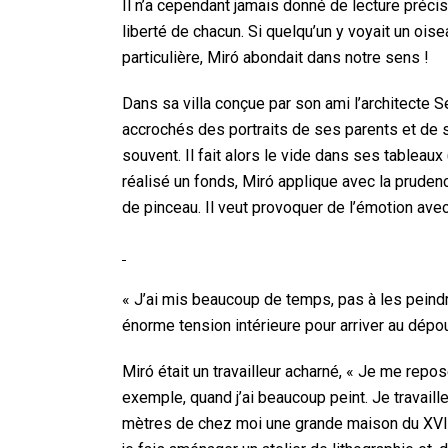
Il n’a cependant jamais donné de lecture précis
liberté de chacun. Si quelqu’un y voyait un oisea
particulière, Miró abondait dans notre sens !
Dans sa villa conçue par son ami l’architecte Se
accrochés des portraits de ses parents et de so
souvent. Il fait alors le vide dans ses tableau
réalisé un fonds, Miró applique avec la pruden
de pinceau. Il veut provoquer de l’émotion av
« J’ai mis beaucoup de temps, pas à les peindre
énorme tension intérieure pour arriver au dépo
Miró était un travailleur acharné, « Je me repos
exemple, quand j’ai beaucoup peint. Je travaill
mètres de chez moi une grande maison du XVIIe si