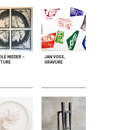
OLE NIEDER –
JAN VOSS,
NTURE
GRAVURE