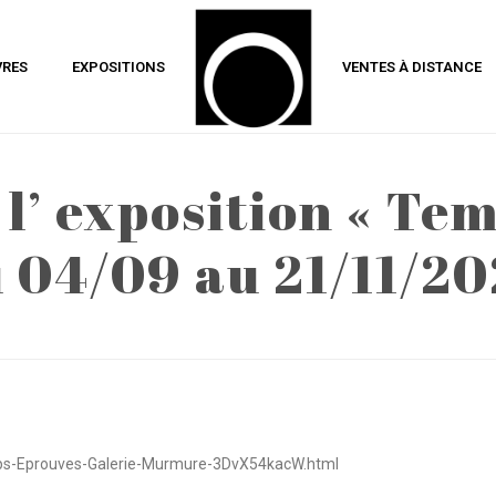
VRES
EXPOSITIONS
VENTES À DISTANCE
l’ exposition « Te
 04/09 au 21/11/2
ACCUEIL
»
REPORTAGE DE L’ EXPOSI
emps-Eprouves-Galerie-Murmure-3DvX54kacW.html