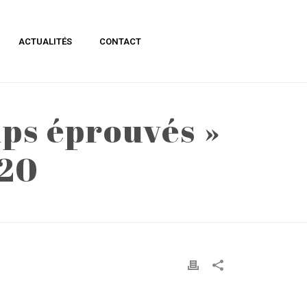
ACTUALITÉS
CONTACT
mps éprouvés »
020
TION « TEMPS ÉPROUVÉS » DU 04/09 AU 21/11/2020