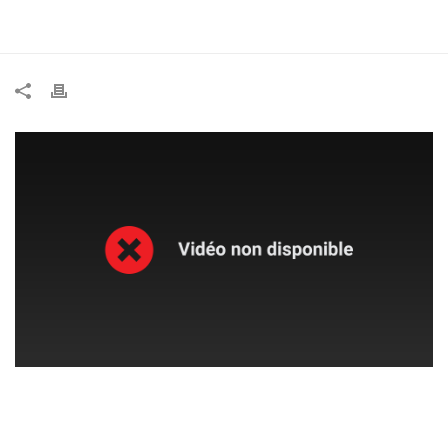
ACCUEIL
»
REPORTAGE DE L’ EXPOSITION « FRAGMENTS D’UN
DISCOURS FÉMININ »