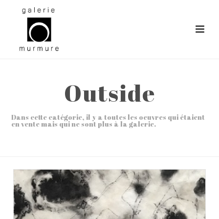
Outside
Dans cette catégorie, il y a toutes les oeuvres qui étaient
en vente mais qui ne sont plus à la galerie.
ACCUEIL
»
OUTSIDE