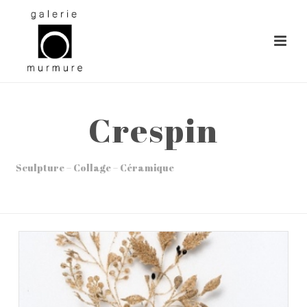
Crespin
Sculpture – Collage – Céramique
ACCUEIL
»
OEUVRES
»
CRESPIN