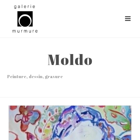
Moldo
Peinture, dessin, gravure
ACCUEIL
»
LES ARTISTES
»
MOLDO