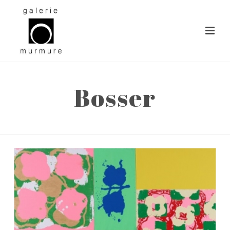
Bosser
ACCUEIL
»
LES ARTISTES
»
BOSSER